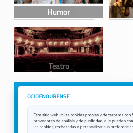
OCIOENOURENSE
Avisos Legales
Ocio e
Política de Privacidad
Ocio e
Contacto
Ocio e
Este sitio web utiliza cookies propias y de terceros con 
Política de Cookies
Ocio e
provedores de análisis y de publicidad, que pueden com
Ocio 
las cookies, rechazarlas o personalizar sus preferencias
Ocio 