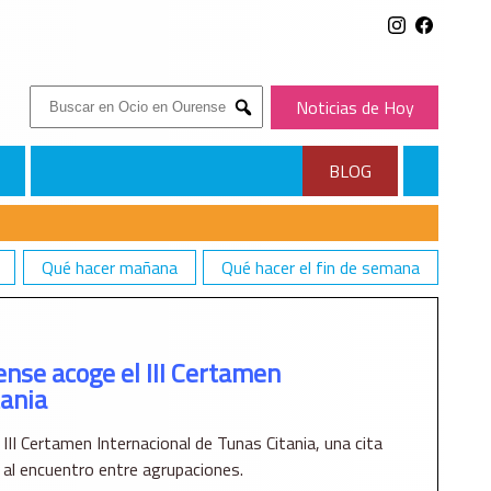
Buscar:
Noticias de Hoy
Submit
BLOG
Qué hacer mañana
Qué hacer el fin de semana
EN INTERNACIONAL DE TUNAS CITANIA
ense acoge el III Certamen
tania
 III Certamen Internacional de Tunas Citania, una cita
y al encuentro entre agrupaciones.