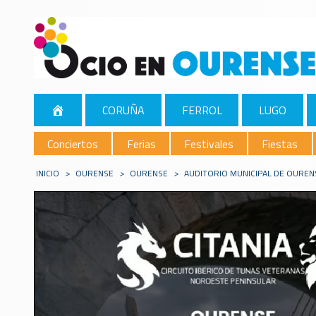
CORUÑA
FERROL
LUGO
Conciertos
Ferias
Festivales
Fiestas
INICIO
>
OURENSE
>
OURENSE
>
AUDITORIO MUNICIPAL DE OUREN