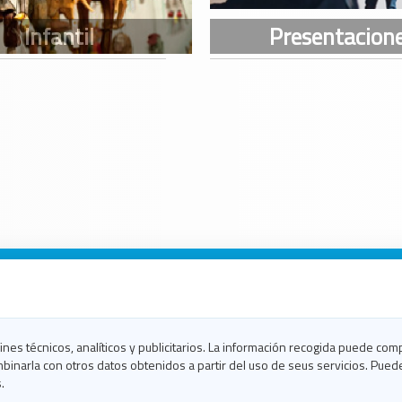
n Galicia
n Coruña
n Ferrol
fines técnicos, analíticos y publicitarios. La información recogida puede com
n Lugo
binarla con otros datos obtenidos a partir del uso de seus servicios. Pued
en Ourense
.
en Pontevedra