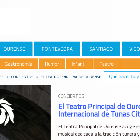
OURENSE
PONTEVEDRA
SANTIAGO
VIGO
Gastronomía
Humor
Infantil
Teatro
Qué hacer hoy
SE
>
CONCIERTOS
>
EL TEATRO PRINCIPAL DE OURENSE ACOGE EL III CERTAM
CONCIERTOS
El Teatro Principal de Our
Internacional de Tunas Ci
El Teatro Principal de Ourense acoge el
musical dedicada a la tradición tunera 