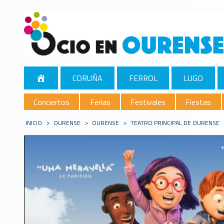
CORUÑA
FERROL
LUGO
Conciertos
Ferias
Festivales
Fiestas
INICIO
>
OURENSE
>
OURENSE
>
TEATRO PRINCIPAL DE OURENSE