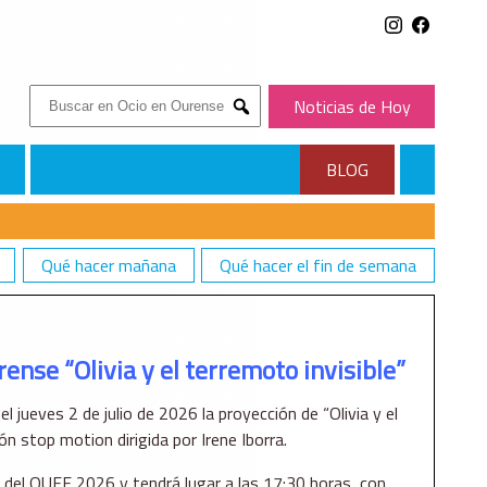
Buscar:
Noticias de Hoy
Submit
BLOG
Qué hacer mañana
Qué hacer el fin de semana
LE”
nse “Olivia y el terremoto invisible”
l jueves 2 de julio de 2026 la proyección de “Olivia y el
ión stop motion dirigida por Irene Iborra.
 del OUFF 2026 y tendrá lugar a las 17:30 horas, con