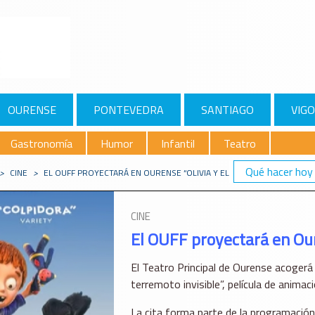
OURENSE
PONTEVEDRA
SANTIAGO
VIGO
Gastronomía
Humor
Infantil
Teatro
Qué hacer hoy
>
CINE
>
EL OUFF PROYECTARÁ EN OURENSE “OLIVIA Y EL TERREMOTO INVISIB
CINE
El OUFF proyectará en Oure
El Teatro Principal de Ourense acogerá e
terremoto invisible”, película de animac
La cita forma parte de la programación