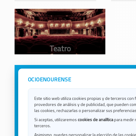
OCIOENOURENSE
Avisos Legales
Ocio e
Política de Privacidad
Ocio e
Contacto
Ocio e
Este sitio web utiliza cookies propias y de terceros con 
Política de Cookies
Ocio e
provedores de análisis y de publicidad, que pueden com
Ocio 
las cookies, rechazarlas o personalizar sus preferencias
Ocio 
Si aceptas, utilizaremos
cookies de analítica
para medir 
Ocio e
terceros.
Ocio e
Asimismo, puedes personalizar la elección de las cooki