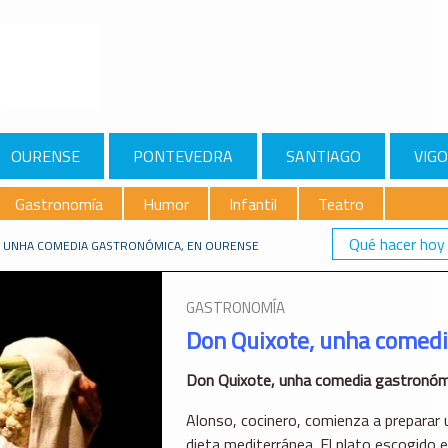
OURENSE
PONTEVEDRA
SANTIAGO
VIGO
Gastronomía
Humor
Infantil
Teatro
Qué hacer hoy
, UNHA COMEDIA GASTRONÓMICA, EN OURENSE
GASTRONOMÍA
Don Quixote, unha comedi
Don Quixote, unha comedia gastronómi
Alonso, cocinero, comienza a preparar 
dieta mediterránea. El plato escogido es