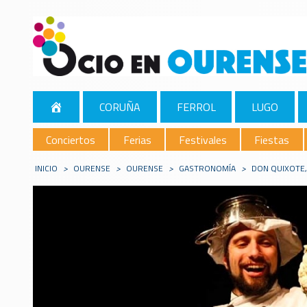
CORUÑA
FERROL
LUGO
Conciertos
Ferias
Festivales
Fiestas
INICIO
>
OURENSE
>
OURENSE
>
GASTRONOMÍA
>
DON QUIXOTE