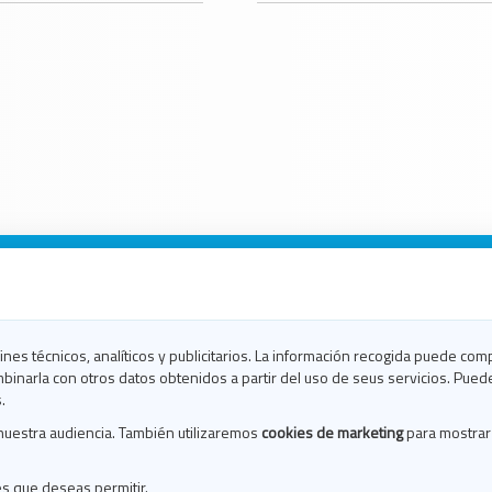
n Galicia
n Coruña
n Ferrol
fines técnicos, analíticos y publicitarios. La información recogida puede com
n Lugo
binarla con otros datos obtenidos a partir del uso de seus servicios. Pued
en Ourense
.
en Pontevedra
nuestra audiencia. También utilizaremos
cookies de marketing
para mostrar
n Santiago
n Vigo
es que deseas permitir.