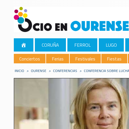
CORUÑA
FERROL
LUGO
Conciertos
Ferias
Festivales
Fiestas
INICIO
>
OURENSE
>
CONFERENCIAS
>
CONFERENCIA SOBRE LUCH