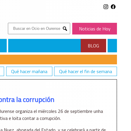
Buscar:
Noticias de Hoy
Submit
BLOG
Qué hacer mañana
Qué hacer el fin de semana
ontra la corrupción
 Ourense organiza el miércoles 26 de septiembre unha
iva e loita contar a corrupción.
la Nuez, abogada del Estado, y se celebrará a partir de