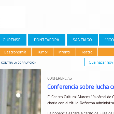
OURENSE
PONTEVEDRA
SANTIAGO
VIGO
Gastronomía
Humor
Infantil
Teatro
Qué hacer hoy
A CONTRA LA CORRUPCIÓN
CONFERENCIAS
Conferencia sobre lucha c
El Centro Cultural Marcos Valcárcel de
charla con el título Reforma administrat
La ponencia estará a cargo de Elisa de 