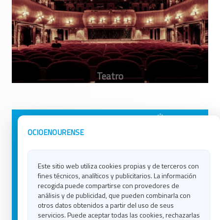
Avisos Legales
Ocio en Galicia
OCIOENOURENSE
Política de Privacidad
Ocio en Coruña
Contacto
Ocio en Ferrol
Este sitio web utiliza cookies propias y de terceros con
Política de Cookies
Ocio en Lugo
fines técnicos, analíticos y publicitarios. La información
Ocio en Ourense
recogida puede compartirse con provedores de
Ocio en Pontevedra
análisis y de publicidad, que pueden combinarla con
Ocio en Santiago
otros datos obtenidos a partir del uso de seus
Ocio en Vigo
servicios. Puede aceptar todas las cookies, rechazarlas