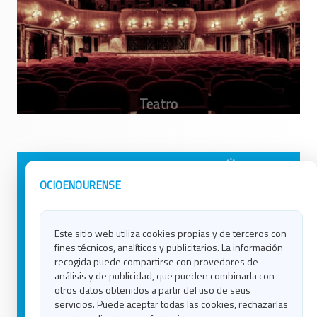
Avisos Legales
Ocio en Galicia
OCIOENOURENSE
Política de Privacidad
Ocio en Coruña
Contacto
Ocio en Ferrol
Este sitio web utiliza cookies propias y de terceros con
Política de Cookies
Ocio en Lugo
fines técnicos, analíticos y publicitarios. La información
Ocio en Ourense
recogida puede compartirse con provedores de
Ocio en Pontevedra
análisis y de publicidad, que pueden combinarla con
Ocio en Santiago
otros datos obtenidos a partir del uso de seus
Ocio en Vigo
servicios. Puede aceptar todas las cookies, rechazarlas