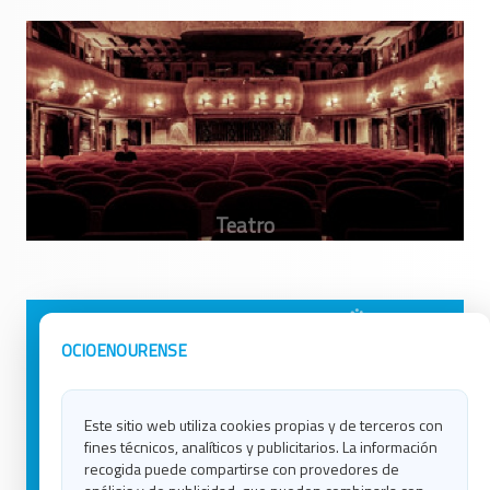
Avisos Legales
Ocio en Galicia
OCIOENOURENSE
Política de Privacidad
Ocio en Coruña
Contacto
Ocio en Ferrol
Este sitio web utiliza cookies propias y de terceros con
Política de Cookies
Ocio en Lugo
fines técnicos, analíticos y publicitarios. La información
Ocio en Ourense
recogida puede compartirse con provedores de
Ocio en Pontevedra