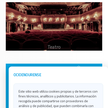
Avisos Legales
Ocio en Galicia
OCIOENOURENSE
Política de Privacidad
Ocio en Coruña
Contacto
Ocio en Ferrol
Este sitio web utiliza cookies propias y de terceros con
Política de Cookies
Ocio en Lugo
fines técnicos, analíticos y publicitarios. La información
Ocio en Ourense
recogida puede compartirse con provedores de
Ocio en Pontevedra
análisis y de publicidad, que pueden combinarla con