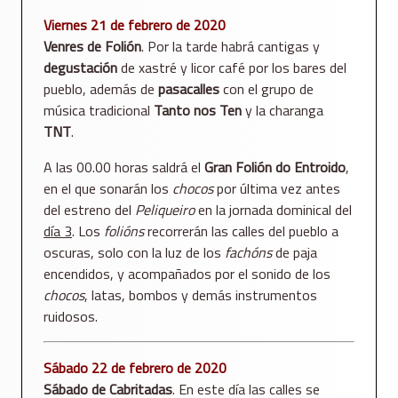
Viernes 21 de febrero de 2020
Venres de Folión
. Por la tarde habrá cantigas y
degustación
de xastré y licor café por los bares del
pueblo, además de
pasacalles
con el grupo de
música tradicional
Tanto nos Ten
y la charanga
TNT
.
A las 00.00 horas saldrá el
Gran Folión do Entroido
,
en el que sonarán los
chocos
por última vez antes
del estreno del
Peliqueiro
en la jornada dominical del
día 3
. Los
folións
recorrerán las calles del pueblo a
oscuras, solo con la luz de los
fachóns
de paja
encendidos, y acompañados por el sonido de los
chocos
, latas, bombos y demás instrumentos
ruidosos.
Sábado 22 de febrero de 2020
Sábado de Cabritadas
. En este día las calles se