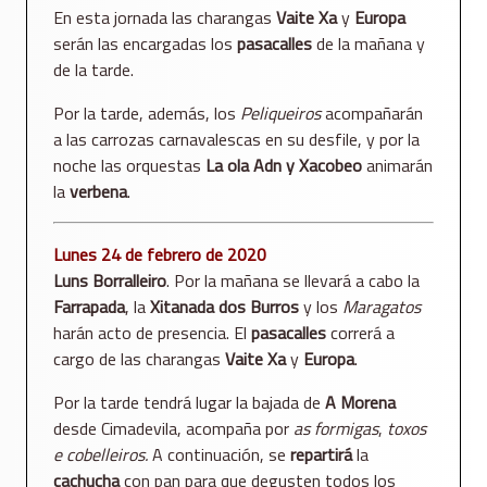
En esta jornada las charangas
Vaite Xa
y
Europa
serán las encargadas los
pasacalles
de la mañana y
de la tarde.
Por la tarde, además, los
Peliqueiros
acompañarán
a las carrozas carnavalescas en su desfile, y por la
noche las orquestas
La ola Adn y Xacobeo
animarán
la
verbena
.
Lunes 24 de febrero de 2020
Luns Borralleiro
. Por la mañana se llevará a cabo la
Farrapada
, la
Xitanada dos Burros
y los
Maragatos
harán acto de presencia. El
pasacalles
correrá a
cargo de las charangas
Vaite Xa
y
Europa
.
Por la tarde tendrá lugar la bajada de
A Morena
desde Cimadevila, acompaña por
as formigas
,
toxos
e cobelleiros.
A continuación, se
repartirá
la
cachucha
con pan para que degusten todos los