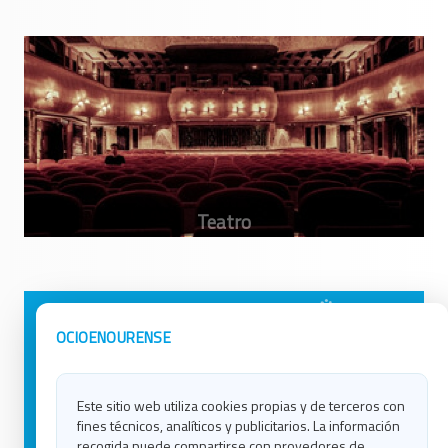
Avisos Legales
Ocio en Galicia
OCIOENOURENSE
Política de Privacidad
Ocio en Coruña
Contacto
Ocio en Ferrol
Este sitio web utiliza cookies propias y de terceros con
Política de Cookies
Ocio en Lugo
fines técnicos, analíticos y publicitarios. La información
Ocio en Ourense
recogida puede compartirse con provedores de