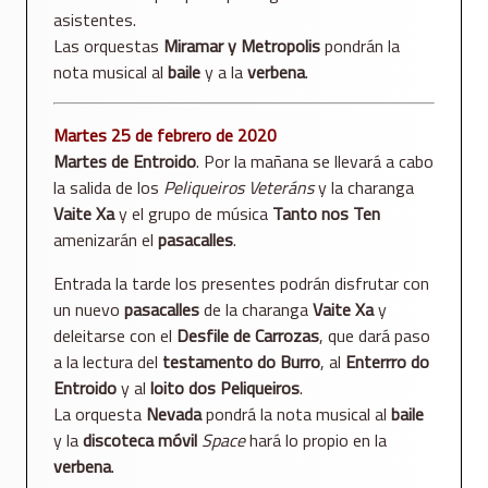
asistentes.
Las orquestas
Miramar y Metropolis
pondrán la
nota musical al
baile
y a la
verbena
.
Martes 25 de febrero de 2020
Martes de Entroido
. Por la mañana se llevará a cabo
la salida de los
Peliqueiros Veteráns
y la charanga
Vaite Xa
y el grupo de música
Tanto nos Ten
amenizarán el
pasacalles
.
Entrada la tarde los presentes podrán disfrutar con
un nuevo
pasacalles
de la charanga
Vaite Xa
y
deleitarse con el
Desfile de Carrozas
, que dará paso
a la lectura del
testamento do Burro
, al
Enterrro do
Entroido
y al
loito dos Peliqueiros
.
La orquesta
Nevada
pondrá la nota musical al
baile
y la
discoteca móvil
Space
hará lo propio en la
verbena
.