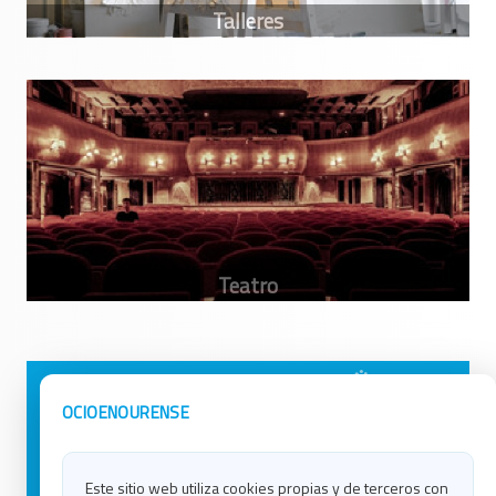
Avisos Legales
Ocio en Galicia
OCIOENOURENSE
Política de Privacidad
Ocio en Coruña
Contacto
Ocio en Ferrol
Este sitio web utiliza cookies propias y de terceros con
Política de Cookies
Ocio en Lugo