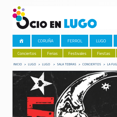
CORUÑA
FERROL
LUGO
Conciertos
Ferias
Festivales
Fiestas
INICIO
>
LUGO
>
LUGO
>
SALA TEBRAS
>
CONCIERTOS
>
LA FU