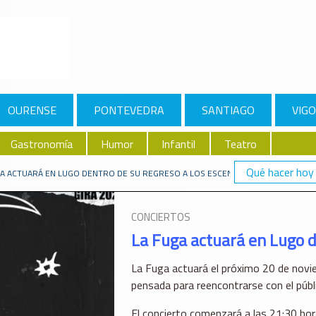
OURENSE
PONTEVEDRA
SANTIAGO
VIGO
Gastronomía
Humor
Infantil
Teatro
Qué hacer hoy
GA ACTUARÁ EN LUGO DENTRO DE SU REGRESO A LOS ESCENARIOS
CONCIERTOS
La Fuga actuará en Lugo d
La Fuga actuará el próximo 20 de novie
pensada para reencontrarse con el públi
El concierto comenzará a las 21:30 hor