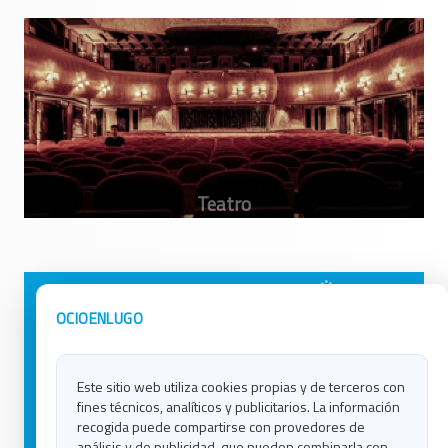
Avisos Legales
Ocio en Galicia
OCIOENLUGO
Política de Privacidad
Ocio en Coruña
Contacto
Ocio en Ferrol
Este sitio web utiliza cookies propias y de terceros con
Política de Cookies
Ocio en Lugo
fines técnicos, analíticos y publicitarios. La información
Ocio en Ourense
recogida puede compartirse con provedores de
Ocio en Pontevedra
análisis y de publicidad, que pueden combinarla con