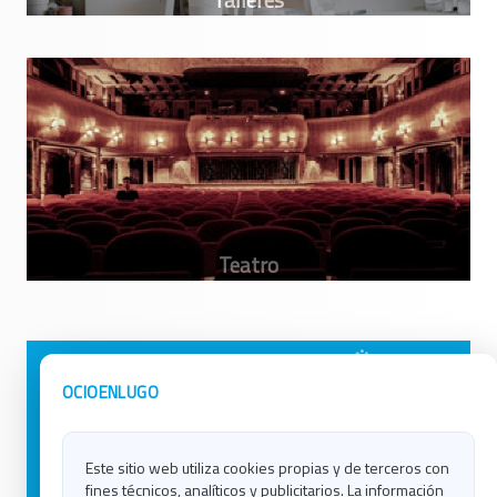
Avisos Legales
Ocio en Galicia
OCIOENLUGO
Política de Privacidad
Ocio en Coruña
Contacto
Ocio en Ferrol
Este sitio web utiliza cookies propias y de terceros con
Política de Cookies
Ocio en Lugo
fines técnicos, analíticos y publicitarios. La información
Ocio en Ourense