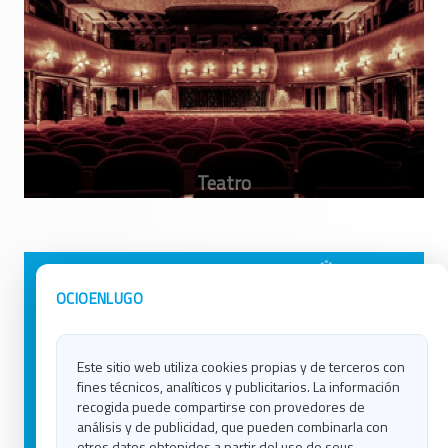
Avisos Legales
Ocio en Galicia
OCIOENLUGO
Política de Privacidad
Ocio en Coruña
Contacto
Ocio en Ferrol
Este sitio web utiliza cookies propias y de terceros con
Política de Cookies
Ocio en Lugo
fines técnicos, analíticos y publicitarios. La información
Ocio en Ourense
recogida puede compartirse con provedores de
Ocio en Pontevedra
análisis y de publicidad, que pueden combinarla con
Ocio en Santiago
otros datos obtenidos a partir del uso de seus