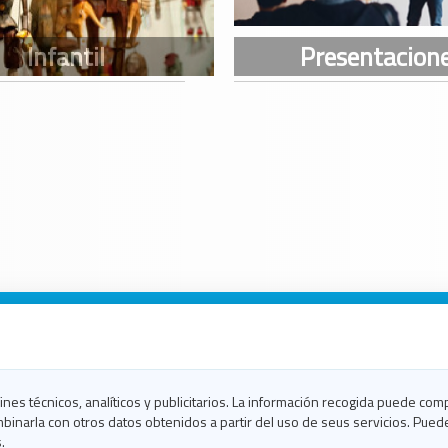
n Galicia
n Coruña
n Ferrol
fines técnicos, analíticos y publicitarios. La información recogida puede com
n Lugo
binarla con otros datos obtenidos a partir del uso de seus servicios. Pued
en Ourense
.