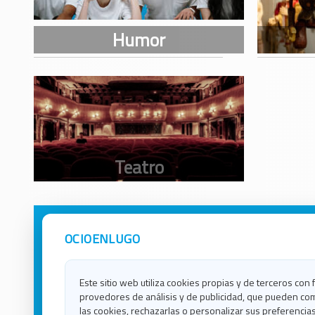
OCIOENLUGO
Avisos Legales
Ocio e
Política de Privacidad
Ocio e
Contacto
Ocio e
Este sitio web utiliza cookies propias y de terceros con 
Política de Cookies
Ocio e
provedores de análisis y de publicidad, que pueden com
Ocio 
las cookies, rechazarlas o personalizar sus preferencias