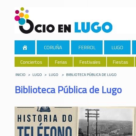
CORUÑA
FERROL
LUGO
Conciertos
Ferias
Festivales
Fiestas
INICIO
>
LUGO
>
LUGO
>
BIBLIOTECA PÚBLICA DE LUGO
Biblioteca Pública de Lugo