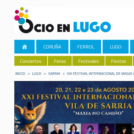
CORUÑA
FERROL
LUGO
Conciertos
Ferias
Festivales
Fiestas
INICIO
>
LUGO
>
SARRIA
>
XXI FESTIVAL INTERNACIONAL DE MAGIA 