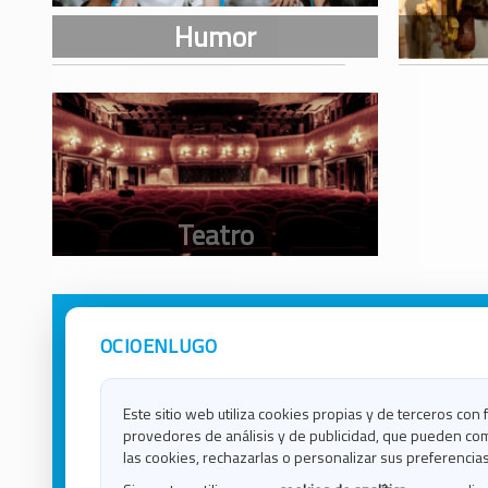
OCIOENLUGO
Avisos Legales
Ocio e
Política de Privacidad
Ocio e
Contacto
Ocio e
Este sitio web utiliza cookies propias y de terceros con 
Política de Cookies
Ocio e
provedores de análisis y de publicidad, que pueden com
Ocio 
las cookies, rechazarlas o personalizar sus preferencias
Ocio 