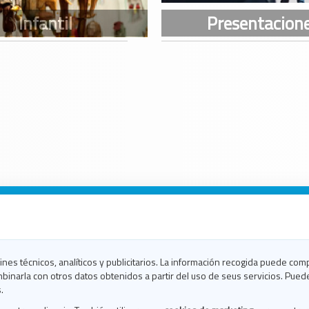
n Galicia
n Coruña
n Ferrol
fines técnicos, analíticos y publicitarios. La información recogida puede com
n Lugo
binarla con otros datos obtenidos a partir del uso de seus servicios. Pued
en Ourense
.
en Pontevedra