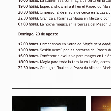
16:00 horas.
La sobremesa con magia de cerca en la Caf
19:00 horas.
Especial show infantil en el Paseo do Mal
20:30 horas.
Unipersonal de magia de cerca en la Casa d
22:30 horas.
Gran gala #SarriaEsMagia en Meigallo con 
01:00 horas.
La noche mágica en la terraza del Mesón O
Domingo, 23 de agosto
12:00 horas.
Primer show en Sarria de
Magia para bebé
13:00 horas.
Sesión vermú por las terrazas del Paseo d
16:00 horas.
Conferencia exclusiva para magos en Unión
18:00 horas.
Magia para toda la familia en Unión, acces
22:30 horas.
Gran gala final en la Praza da Vila con Mar