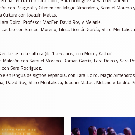
etería Central con Lara Doiro, Sara Rodríguez y Samuel Moreno.
ecón con Peugeot y Citroën con Magic Almendros, Samuel Moreno y
a Cultura con Joaquín Matas.
Lara Doiro, Profesor MacFer, David Roy y Melanie.
 Castro con Samuel Moreno, Lilina, Román García, Shiro Mentalista
s
en la Casa da Cultura (de 1 a 6 años) con Mino y Arthur.
o Malecón con Samuel Moreno, Román García, Lara Doiro y Sara Ro
 con Sara Rodríguez.
ible en lengua de signos española, con Lara Doiro, Magic Almendros,
ina, David Roy, Shiro Mentalista, Joaquín Matas, Melanie y Jandro. 