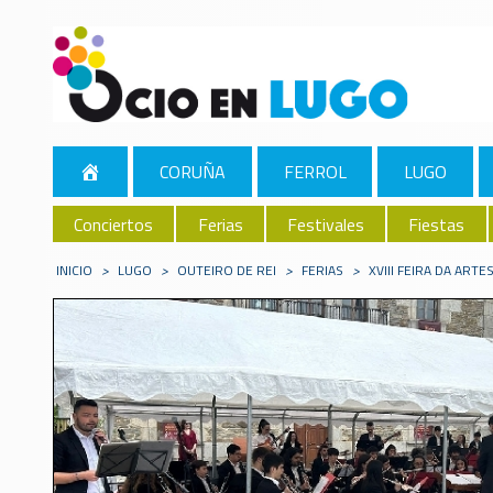
CORUÑA
FERROL
LUGO
Conciertos
Ferias
Festivales
Fiestas
INICIO
>
LUGO
>
OUTEIRO DE REI
>
FERIAS
>
XVIII FEIRA DA ART