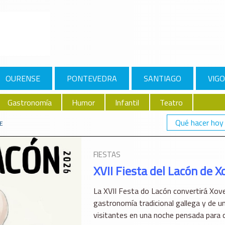
OURENSE
PONTEVEDRA
SANTIAGO
VIGO
Gastronomía
Humor
Infantil
Teatro
Qué hacer hoy
VE
FIESTAS
XVII Fiesta del Lacón de X
La XVII Festa do Lacón convertirá Xove
gastronomía tradicional gallega y de un
visitantes en una noche pensada para 