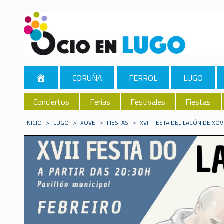
CORUÑA
FERROL
LUGO
Conciertos
Ferias
Festivales
Fiestas
INICIO
>
LUGO
>
XOVE
>
FIESTAS
>
XVII FIESTA DEL LACÓN DE XO