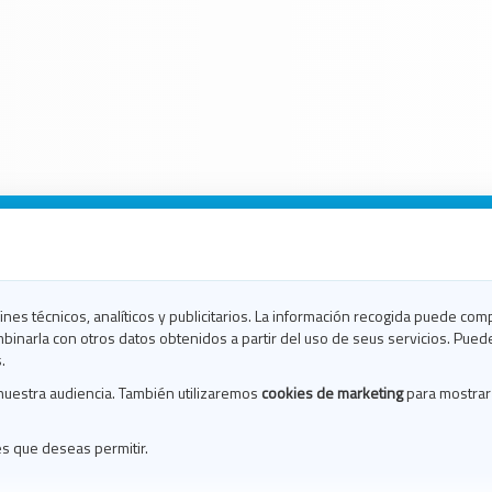
n Galicia
n Coruña
n Ferrol
fines técnicos, analíticos y publicitarios. La información recogida puede com
n Lugo
binarla con otros datos obtenidos a partir del uso de seus servicios. Pued
en Ourense
.
en Pontevedra
nuestra audiencia. También utilizaremos
cookies de marketing
para mostrar
n Santiago
n Vigo
es que deseas permitir.