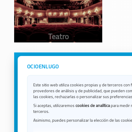
OCIOENLUGO
Avisos Legales
Ocio e
Política de Privacidad
Ocio e
Contacto
Ocio e
Este sitio web utiliza cookies propias y de terceros con 
Política de Cookies
Ocio e
provedores de análisis y de publicidad, que pueden com
Ocio 
las cookies, rechazarlas o personalizar sus preferencias
Ocio 
Si aceptas, utilizaremos
cookies de analítica
para medir 
Ocio e
terceros.
Ocio e
Asimismo, puedes personalizar la elección de las cooki
Blog