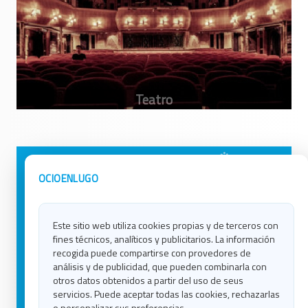
Avisos Legales
Ocio en Galicia
OCIOENLUGO
Política de Privacidad
Ocio en Coruña
Contacto
Ocio en Ferrol
Este sitio web utiliza cookies propias y de terceros con
Política de Cookies
Ocio en Lugo
fines técnicos, analíticos y publicitarios. La información
Ocio en Ourense
recogida puede compartirse con provedores de
Ocio en Pontevedra
análisis y de publicidad, que pueden combinarla con
Ocio en Santiago
otros datos obtenidos a partir del uso de seus
Ocio en Vigo
servicios. Puede aceptar todas las cookies, rechazarlas
o personalizar sus preferencias.