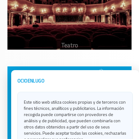
Avisos Legales
Ocio en Galicia
OCIOENLUGO
Política de Privacidad
Ocio en Coruña
Contacto
Ocio en Ferrol
Este sitio web utiliza cookies propias y de terceros con
Política de Cookies
Ocio en Lugo
fines técnicos, analíticos y publicitarios. La información
Ocio en Ourense
recogida puede compartirse con provedores de
Ocio en Pontevedra
análisis y de publicidad, que pueden combinarla con
Ocio en Santiago
otros datos obtenidos a partir del uso de seus
Ocio en Vigo
servicios. Puede aceptar todas las cookies, rechazarlas