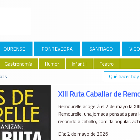
OURENSE
PONTEVEDRA
SANTIAGO
VIGO
Gastronomía
Humor
Infantil
Teatro
Qué hacer hoy
2026
XIII Ruta Caballar de Rem
Remourelle acogerá el 2 de mayo la XIII
Remourelle, una jornada pensada para l
recorrido a caballo, comida popular, ac
Día: 2 de mayo de 2026