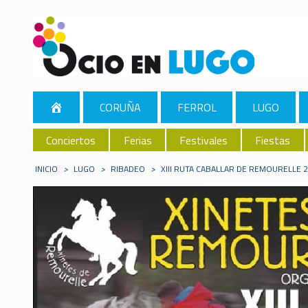
CORUÑA
FERROL
LUGO
Conciertos
Ferias
Festivales
Fiestas
INICIO
>
LUGO
>
RIBADEO
>
XIII RUTA CABALLAR DE REMOURELLE 