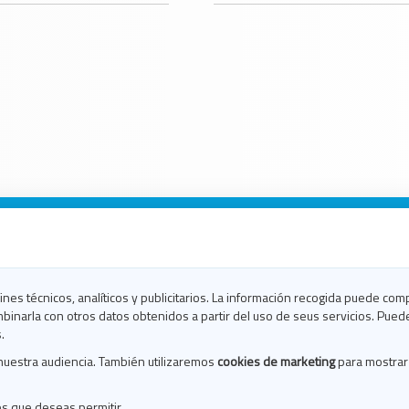
n Galicia
n Coruña
n Ferrol
fines técnicos, analíticos y publicitarios. La información recogida puede com
n Lugo
binarla con otros datos obtenidos a partir del uso de seus servicios. Pued
en Ourense
.
en Pontevedra
nuestra audiencia. También utilizaremos
cookies de marketing
para mostrar
n Santiago
n Vigo
es que deseas permitir.