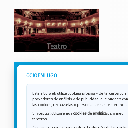
OCIOENLUGO
Avisos Legales
Ocio e
Política de Privacidad
Ocio e
Contacto
Ocio e
Este sitio web utiliza cookies propias y de terceros con 
Política de Cookies
Ocio e
provedores de análisis y de publicidad, que pueden com
Ocio 
las cookies, rechazarlas o personalizar sus preferencias
Ocio 
Si aceptas, utilizaremos
cookies de analítica
para medir 
Ocio e
terceros.
Ocio e
Asimismo, puedes personalizar la elección de las cooki