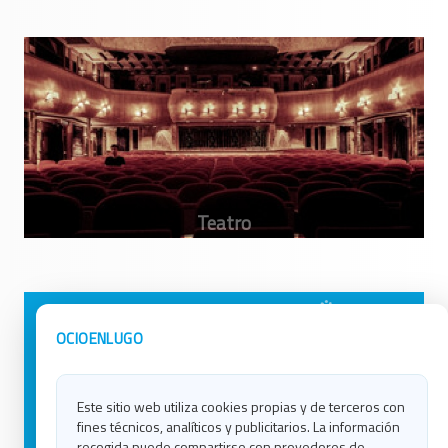
Avisos Legales
Ocio en Galicia
OCIOENLUGO
Política de Privacidad
Ocio en Coruña
Contacto
Ocio en Ferrol
Este sitio web utiliza cookies propias y de terceros con
Política de Cookies
Ocio en Lugo
fines técnicos, analíticos y publicitarios. La información
Ocio en Ourense
recogida puede compartirse con provedores de