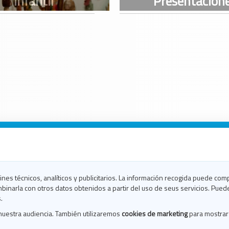
n Galicia
n Coruña
n Ferrol
fines técnicos, analíticos y publicitarios. La información recogida puede com
n Lugo
binarla con otros datos obtenidos a partir del uso de seus servicios. Pued
en Ourense
.
en Pontevedra
nuestra audiencia. También utilizaremos
cookies de marketing
para mostrar
n Santiago