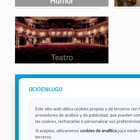
OCIOENLUGO
Avisos Legales
Ocio e
Política de Privacidad
Ocio e
Contacto
Ocio e
Este sitio web utiliza cookies propias y de terceros con 
Política de Cookies
Ocio e
provedores de análisis y de publicidad, que pueden com
Ocio 
las cookies, rechazarlas o personalizar sus preferencias
Ocio 
Si aceptas, utilizaremos
cookies de analítica
para medir 
Ocio e
terceros.