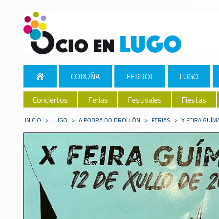
CORUÑA
FERROL
LUGO
Conciertos
Ferias
Festivales
Fiestas
INICIO
>
LUGO
>
A POBRA DO BROLLÓN
>
FERIAS
>
X FEIRA GUÍ