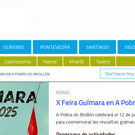
OURENSE
PONTEVEDRA
SANTIAGO
VIGO
Gastronomía
Humor
Infantil
Teatro
Qué hacer hoy
MARA EN A POBRA DO BROLLÓN
FERIAS
X Feira Guímara en A Pobr
A Pobra do Brollón celebrará el 12 de ju
para conmemorar las revueltas guímara
Programa de actividades