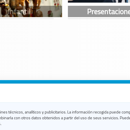
n Galicia
n Coruña
n Ferrol
fines técnicos, analíticos y publicitarios. La información recogida puede com
n Lugo
binarla con otros datos obtenidos a partir del uso de seus servicios. Pued
en Ourense
.
en Pontevedra