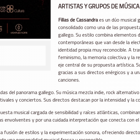
ARTISTAS Y GRUPOS DE MÚSICA
Fillas de Cassandra
es un dúo musical g
consolidado como una de las propuest
gallego. Su estilo combina elementos de
contemporáneas que van desde la elect
identidad propia muy reconocible. A tr
feminismo, la memoria colectiva y la rei
eje central de su propuesta artística.
gracias a sus directos enérgicos y a u
canciones.
s del panorama gallego. Su música mezcla indie, rock alternativo y
ivales y conciertos. Sus directos destacan por la intensidad y la co
sta musical cargada de sensibilidad y raíces atlánticas, combinan
envolventes y por una cuidada interpretación que conecta con el pú
la fusión de estilos y la experimentación sonora, ofreciendo direct
o una personalidad musical fresca y reconocible.