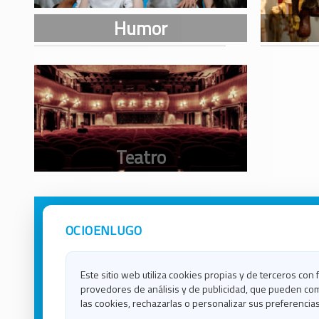
OCIOENLUGO
Avisos Legales
Ocio e
Política de Privacidad
Ocio e
Contacto
Ocio e
Este sitio web utiliza cookies propias y de terceros con 
Política de Cookies
Ocio e
provedores de análisis y de publicidad, que pueden com
Ocio 
las cookies, rechazarlas o personalizar sus preferencias
Ocio 