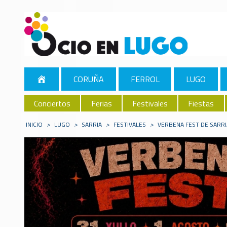
CORUÑA
FERROL
LUGO
Conciertos
Ferias
Festivales
Fiestas
INICIO
>
LUGO
>
SARRIA
>
FESTIVALES
>
VERBENA FEST DE SARRI