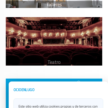
Avisos Legales
Ocio en Galicia
OCIOENLUGO
Política de Privacidad
Ocio en Coruña
Contacto
Ocio en Ferrol
Este sitio web utiliza cookies propias y de terceros con
Política de Cookies
Ocio en Lugo