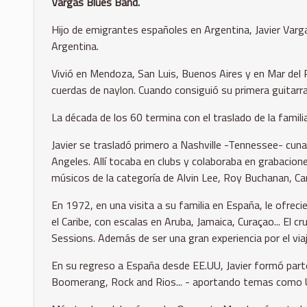
Vargas Blues Band.
Hijo de emigrantes españoles en Argentina, Javier Varg
Argentina.
Vivió en Mendoza, San Luis, Buenos Aires y en Mar del Pl
cuerdas de naylon. Cuando consiguió su primera guitarra
La década de los 60 termina con el traslado de la famili
Javier se trasladó primero a Nashville -Tennessee- cun
Angeles. Allí tocaba en clubs y colaboraba en grabacion
músicos de la categoría de Alvin Lee, Roy Buchanan, Can
En 1972, en una visita a su familia en España, le ofrec
el Caribe, con escalas en Aruba, Jamaica, Curaçao... El 
Sessions. Además de ser una gran experiencia por el vi
En su regreso a España desde EE.UU, Javier formó parte
Boomerang, Rock and Rios... - aportando temas como Un