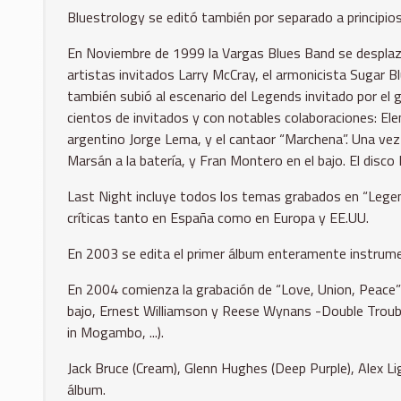
Bluestrology se editó también por separado a principio
En Noviembre de 1999 la Vargas Blues Band se desplazó 
artistas invitados Larry McCray, el armonicista Sugar Bl
también subió al escenario del Legends invitado por el 
cientos de invitados y con notables colaboraciones: Ele
argentino Jorge Lema, y el cantaor “Marchena”. Una vez 
Marsán a la batería, y Fran Montero en el bajo. El disc
Last Night incluye todos los temas grabados en “Legen
críticas tanto en España como en Europa y EE.UU.
En 2003 se edita el primer álbum enteramente instrumenta
En 2004 comienza la grabación de “Love, Union, Peace”
bajo, Ernest Williamson y Reese Wynans -Double Troubl
in Mogambo, ...).
Jack Bruce (Cream), Glenn Hughes (Deep Purple), Alex Lig
álbum.