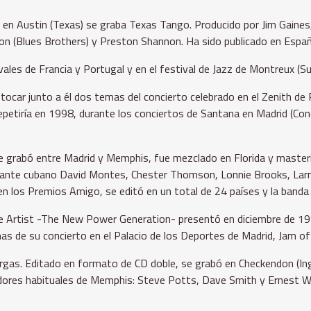
n Austin (Texas) se graba Texas Tango. Producido por Jim Gaines,
ton (Blues Brothers) y Preston Shannon. Ha sido publicado en España
ales de Francia y Portugal y en el festival de Jazz de Montreux (Su
tocar junto a él dos temas del concierto celebrado en el Zenith de P
 repetiría en 1998, durante los conciertos de Santana en Madrid (Con
Se grabó entre Madrid y Memphis, fue mezclado en Florida y master
ante cubano David Montes, Chester Thomson, Lonnie Brooks, Larry
 los Premios Amigo, se editó en un total de 24 países y la banda ex
The Artist -The New Power Generation- presentó en diciembre de 19
emas de su concierto en el Palacio de los Deportes de Madrid, Jam of
gas. Editado en formato de CD doble, se grabó en Checkendon (Ingla
radores habituales de Memphis: Steve Potts, Dave Smith y Ernest Wi