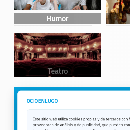
OCIOENLUGO
Avisos Legales
Ocio e
Política de Privacidad
Ocio e
Contacto
Ocio e
Este sitio web utiliza cookies propias y de terceros con 
Política de Cookies
Ocio e
provedores de análisis y de publicidad, que pueden com
Ocio 