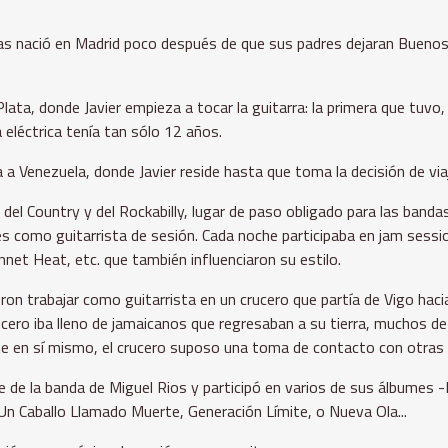
as nació en Madrid poco después de que sus padres dejaran Buenos 
ata, donde Javier empieza a tocar la guitarra: la primera que tuvo,
 eléctrica tenía tan sólo 12 años.
a a Venezuela, donde Javier reside hasta que toma la decisión de via
a del Country y del Rockabilly, lugar de paso obligado para las ba
es como guitarrista de sesión. Cada noche participaba en jam sessi
net Heat, etc. que también influenciaron su estilo.
ieron trabajar como guitarrista en un crucero que partía de Vigo ha
crucero iba lleno de jamaicanos que regresaban a su tierra, muchos 
aje en sí mismo, el crucero suposo una toma de contacto con otras
 de la banda de Miguel Rios y participó en varios de sus álbumes 
 Caballo Llamado Muerte, Generación Límite, o Nueva Ola...