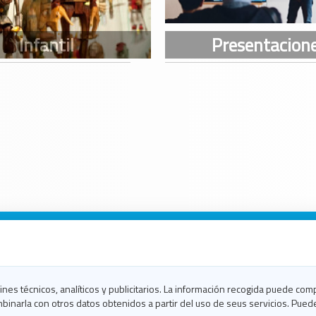
n Galicia
n Coruña
n Ferrol
fines técnicos, analíticos y publicitarios. La información recogida puede com
n Lugo
binarla con otros datos obtenidos a partir del uso de seus servicios. Pued
en Ourense