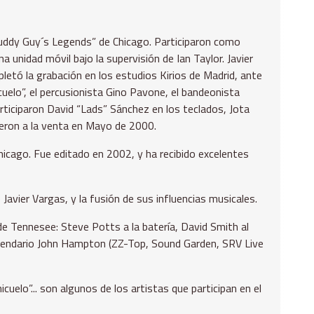
Buddy Guy´s Legends” de Chicago. Participaron como
 unidad móvil bajo la supervisión de Ian Taylor. Javier
letó la grabación en los estudios Kirios de Madrid, ante
uelo”, el percusionista Gino Pavone, el bandeonista
rticiparon David “Lads” Sánchez en los teclados, Jota
lieron a la venta en Mayo de 2000.
icago. Fue editado en 2002, y ha recibido excelentes
Javier Vargas, y la fusión de sus influencias musicales.
e Tennesee: Steve Potts a la batería, David Smith al
egendario John Hampton (ZZ-Top, Sound Garden, SRV Live
uelo”... son algunos de los artistas que participan en el