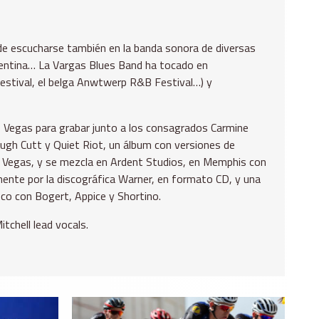
de escucharse también en la banda sonora de diversas
Argentina… La Vargas Blues Band ha tocado en
estival, el belga Anwtwerp R&B Festival…) y
 Vegas para grabar junto a los consagrados Carmine
Rough Cutt y Quiet Riot, un álbum con versiones de
as Vegas, y se mezcla en Ardent Studios, en Memphis con
mente por la discográfica Warner, en formato CD, y una
sco con Bogert, Appice y Shortino.
chell lead vocals.