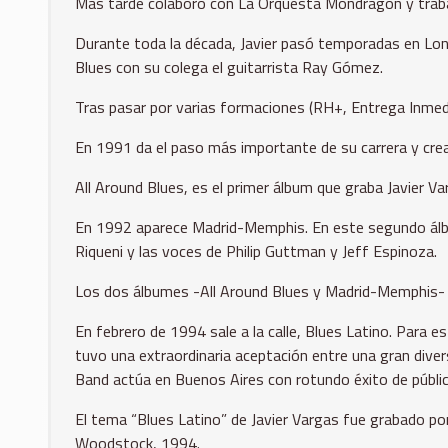
Más tarde colaboró con La Orquesta Mondragón y trab
Durante toda la década, Javier pasó temporadas en Lon
Blues con su colega el guitarrista Ray Gómez.
Tras pasar por varias formaciones (RH+, Entrega Inmediata
En 1991 da el paso más importante de su carrera y crea
All Around Blues, es el primer álbum que graba Javier V
En 1992 aparece Madrid-Memphis. En este segundo álbum
Riqueni y las voces de Philip Guttman y Jeff Espinoza.
Los dos álbumes -All Around Blues y Madrid-Memphis- de
En febrero de 1994 sale a la calle, Blues Latino. Para e
tuvo una extraordinaria aceptación entre una gran divers
Band actúa en Buenos Aires con rotundo éxito de público
El tema “Blues Latino” de Javier Vargas fue grabado po
Woodstock, 1994.