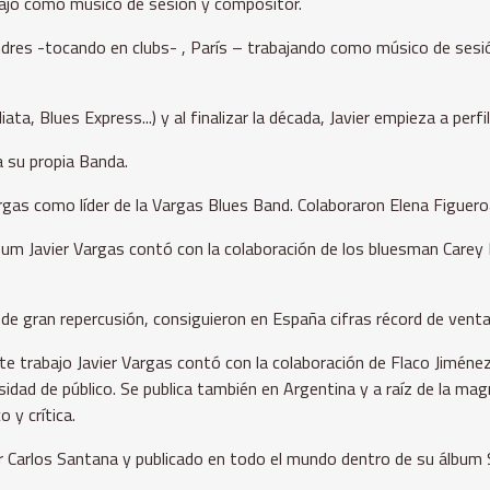
ajó como músico de sesión y compositor.
dres -tocando en clubs- , París – trabajando como músico de sesió
, Blues Express...) y al finalizar la década, Javier empieza a perfi
 su propia Banda.
argas como líder de la Vargas Blues Band. Colaboraron Elena Figuero
 Javier Vargas contó con la colaboración de los bluesman Carey Be
 gran repercusión, consiguieron en España cifras récord de ventas
ste trabajo Javier Vargas contó con la colaboración de Flaco Jiménez
idad de público. Se publica también en Argentina y a raíz de la mag
 y crítica.
r Carlos Santana y publicado en todo el mundo dentro de su álbum 