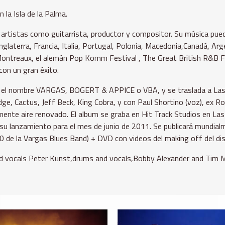
la Isla de la Palma.
 artistas como guitarrista, productor y compositor. Su música pue
Inglaterra, Francia, Italia, Portugal, Polonia, Macedonia,Canadá, 
 Montreaux, el alemán Pop Komm Festival , The Great British R&B F
on un gran éxito.
ajo el nombre VARGAS, BOGERT & APPICE o VBA, y se traslada a Las
udge, Cactus, Jeff Beck, King Cobra, y con Paul Shortino (voz), ex 
lmente aire renovado. El album se graba en Hit Track Studios en L
 su lanzamiento para el mes de junio de 2011. Se publicará mundial
10 de la Vargas Blues Band) + DVD con videos del making off del di
d vocals Peter Kunst,drums and vocals,Bobby Alexander and Tim Mit