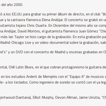
s del año 2000.
a los EE.UU. para grabar su primer álbum de directo, en el club “
ue y la cantaora flamenca Elena Andújar. El concierto se grabó en una
guitarrista tejano Chris Duarte. En Diciembre del mismo año se comp
na Andújar, David Montes, el guitarrista flamenco Juan Gómez “Chic
más Ian Taylor se hizo cargo de la grabación. En esta grabación pa
o Madrid-Chicago Live y un video-documental sobre la grabación, sa
d´s” y un DVD con el concierto de Madrid y escenas grabadas en Ch
l, Chill Latin Blues, en el que cobran protagonismo la guitarra de 
 en los estudios Ardent de Memphis con el "Equipo A" de musicos d
e- a los teclados. Como ingeniero de sonido se contó con el ya l
ertwood (Santana), Elliot Murphy, Devon Allman, Jaime Urrutia, “Chic