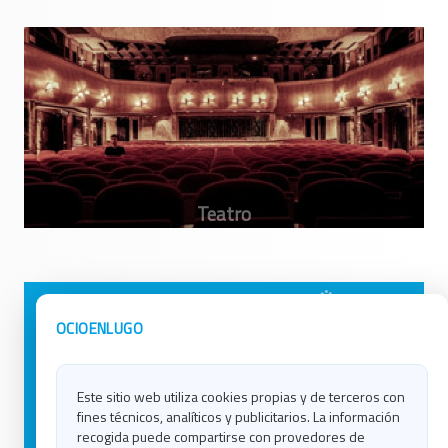
Avisos Legales
Ocio en Galicia
OCIOENLUGO
Política de Privacidad
Ocio en Coruña
Contacto
Ocio en Ferrol
Este sitio web utiliza cookies propias y de terceros con
Política de Cookies
Ocio en Lugo
fines técnicos, analíticos y publicitarios. La información
Ocio en Ourense
recogida puede compartirse con provedores de
Ocio en Pontevedra