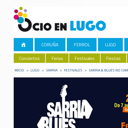
CORUÑA
FERROL
LUGO
Conciertos
Ferias
Festivales
Fiestas
INICIO
>
LUGO
>
SARRIA
>
FESTIVALES
>
SARRIA & BLUES NO CAM