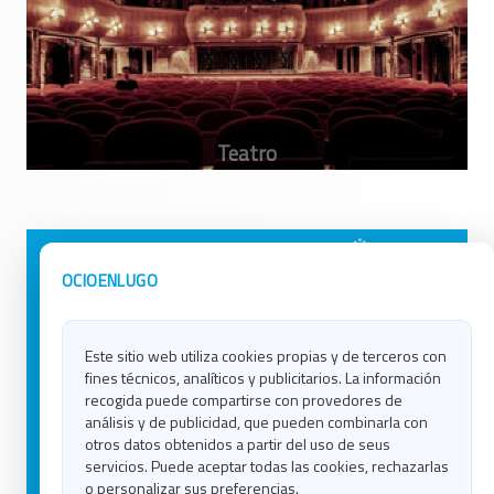
Avisos Legales
Ocio en Galicia
OCIOENLUGO
Política de Privacidad
Ocio en Coruña
Contacto
Ocio en Ferrol
Este sitio web utiliza cookies propias y de terceros con
Política de Cookies
Ocio en Lugo
fines técnicos, analíticos y publicitarios. La información
Ocio en Ourense
recogida puede compartirse con provedores de
Ocio en Pontevedra
análisis y de publicidad, que pueden combinarla con
Ocio en Santiago
otros datos obtenidos a partir del uso de seus
Ocio en Vigo
servicios. Puede aceptar todas las cookies, rechazarlas
o personalizar sus preferencias.
Blog