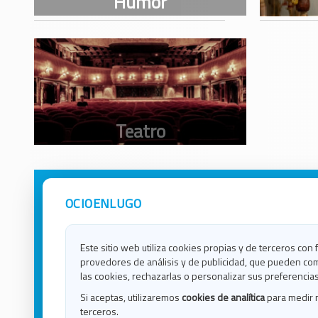
OCIOENLUGO
Avisos Legales
Ocio e
Política de Privacidad
Ocio e
Contacto
Ocio e
Este sitio web utiliza cookies propias y de terceros con 
Política de Cookies
Ocio e
provedores de análisis y de publicidad, que pueden com
Ocio 
las cookies, rechazarlas o personalizar sus preferencias
Ocio 
Si aceptas, utilizaremos
cookies de analítica
para medir 
Ocio e
terceros.