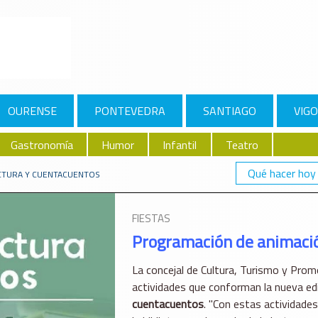
OURENSE
PONTEVEDRA
SANTIAGO
VIGO
Gastronomía
Humor
Infantil
Teatro
Qué hacer hoy
ECTURA Y CUENTACUENTOS
FIESTAS
Programación de animació
La concejal de Cultura, Turismo y Prom
actividades que conforman la nueva edi
cuentacuentos
. "Con estas actividad