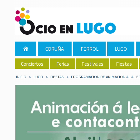
CORUÑA
FERROL
LUGO
Conciertos
Ferias
Festivales
Fiestas
INICIO
>
LUGO
>
FIESTAS
>
PROGRAMACIÓN DE ANIMACIÓN A LA L