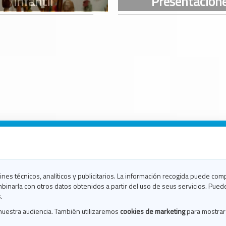
n Galicia
n Coruña
n Ferrol
fines técnicos, analíticos y publicitarios. La información recogida puede com
n Lugo
binarla con otros datos obtenidos a partir del uso de seus servicios. Pued
en Ourense
.
en Pontevedra
nuestra audiencia. También utilizaremos
cookies de marketing
para mostrar
n Santiago