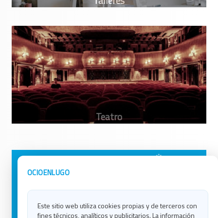
Avisos Legales
Ocio en Galicia
OCIOENLUGO
Política de Privacidad
Ocio en Coruña
Contacto
Ocio en Ferrol
Este sitio web utiliza cookies propias y de terceros con
Política de Cookies
Ocio en Lugo
fines técnicos, analíticos y publicitarios. La información