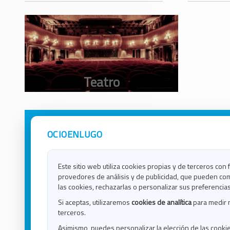
OCIOENLUGO
Avisos Legales
Ocio e
Política de Privacidad
Ocio e
Contacto
Ocio e
Este sitio web utiliza cookies propias y de terceros con 
Política de Cookies
Ocio e
provedores de análisis y de publicidad, que pueden com
Ocio 
las cookies, rechazarlas o personalizar sus preferencias
Ocio 
Si aceptas, utilizaremos
cookies de analítica
para medir 
Ocio e
terceros.
Ocio e
Asimismo, puedes personalizar la elección de las cooki