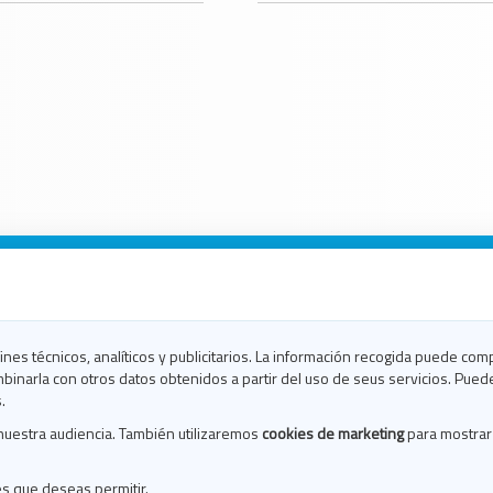
n Galicia
n Coruña
n Ferrol
fines técnicos, analíticos y publicitarios. La información recogida puede com
n Lugo
binarla con otros datos obtenidos a partir del uso de seus servicios. Pued
en Ourense
.
en Pontevedra
nuestra audiencia. También utilizaremos
cookies de marketing
para mostrar
n Santiago
n Vigo
es que deseas permitir.