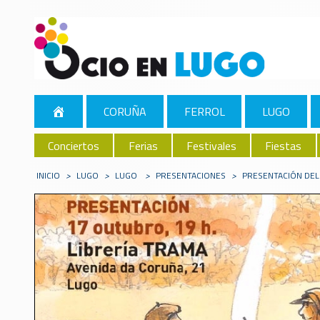
CORUÑA
FERROL
LUGO
Conciertos
Ferias
Festivales
Fiestas
INICIO
>
LUGO
>
LUGO
>
PRESENTACIONES
>
PRESENTACIÓN DEL