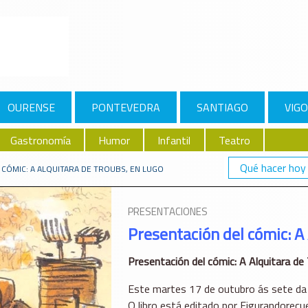
OURENSE
PONTEVEDRA
SANTIAGO
VIGO
Gastronomía
Humor
Infantil
Teatro
Qué hacer hoy
 CÓMIC: A ALQUITARA DE TROUBS, EN LUGO
PRESENTACIONES
Presentación del cómic: A
Presentación del cómic: A Alquitara de
Este martes 17 de outubro ás sete da 
O libro está editado por Figurandorec