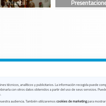
n Galicia
n Coruña
n Ferrol
fines técnicos, analíticos y publicitarios. La información recogida puede com
n Lugo
binarla con otros datos obtenidos a partir del uso de seus servicios. Pued
en Ourense
.
en Pontevedra
nuestra audiencia. También utilizaremos
cookies de marketing
para mostrar
n Santiago