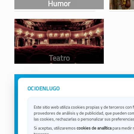
OCIOENLUGO
Avisos Legales
Ocio e
Política de Privacidad
Ocio e
Contacto
Ocio e
Este sitio web utiliza cookies propias y de terceros con 
Política de Cookies
Ocio e
provedores de análisis y de publicidad, que pueden com
Ocio 
las cookies, rechazarlas o personalizar sus preferencias
Ocio 
Si aceptas, utilizaremos
cookies de analítica
para medir 
Ocio e
terceros.