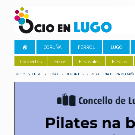
CORUÑA
FERROL
LUGO
Conciertos
Ferias
Festivales
Fiestas
INICIO
>
LUGO
>
LUGO
>
DEPORTES
>
PILATES NA BEIRA DO MIÑ