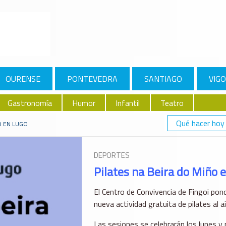
OURENSE
PONTEVEDRA
SANTIAGO
VIGO
Gastronomía
Humor
Infantil
Teatro
Qué hacer hoy
O EN LUGO
DEPORTES
Pilates na Beira do Miño 
El Centro de Convivencia de Fingoi pon
nueva actividad gratuita de pilates al ai
Las sesiones se celebrarán los lunes y 