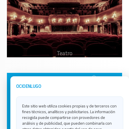
Avisos Legales
Ocio en Galicia
OCIOENLUGO
Política de Privacidad
Ocio en Coruña
Contacto
Ocio en Ferrol
Este sitio web utiliza cookies propias y de terceros con
Política de Cookies
Ocio en Lugo
fines técnicos, analíticos y publicitarios. La información
Ocio en Ourense
recogida puede compartirse con provedores de
Ocio en Pontevedra
análisis y de publicidad, que pueden combinarla con
Ocio en Santiago
otros datos obtenidos a partir del uso de seus