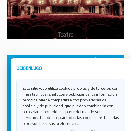
Avisos Legales
Ocio en Galicia
OCIOENLUGO
Política de Privacidad
Ocio en Coruña
Contacto
Ocio en Ferrol
Este sitio web utiliza cookies propias y de terceros con
Política de Cookies
Ocio en Lugo
fines técnicos, analíticos y publicitarios. La información
Ocio en Ourense
recogida puede compartirse con provedores de
Ocio en Pontevedra
análisis y de publicidad, que pueden combinarla con
Ocio en Santiago
otros datos obtenidos a partir del uso de seus
Ocio en Vigo
servicios. Puede aceptar todas las cookies, rechazarlas
o personalizar sus preferencias.
Blog