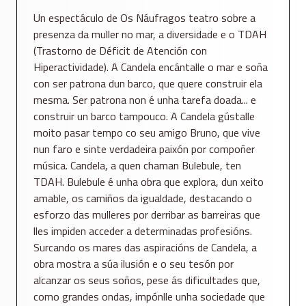
Un espectáculo de Os Náufragos teatro sobre a
presenza da muller no mar, a diversidade e o TDAH
(Trastorno de Déficit de Atención con
Hiperactividade). A Candela encántalle o mar e soña
con ser patrona dun barco, que quere construir ela
mesma. Ser patrona non é unha tarefa doada... e
construir un barco tampouco. A Candela gústalle
moito pasar tempo co seu amigo Bruno, que vive
nun faro e sinte verdadeira paixón por compoñer
música. Candela, a quen chaman Bulebule, ten
TDAH. Bulebule é unha obra que explora, dun xeito
amable, os camiños da igualdade, destacando o
esforzo das mulleres por derribar as barreiras que
lles impiden acceder a determinadas profesións.
Surcando os mares das aspiracións de Candela, a
obra mostra a súa ilusión e o seu tesón por
alcanzar os seus soños, pese ás dificultades que,
como grandes ondas, impónlle unha sociedade que