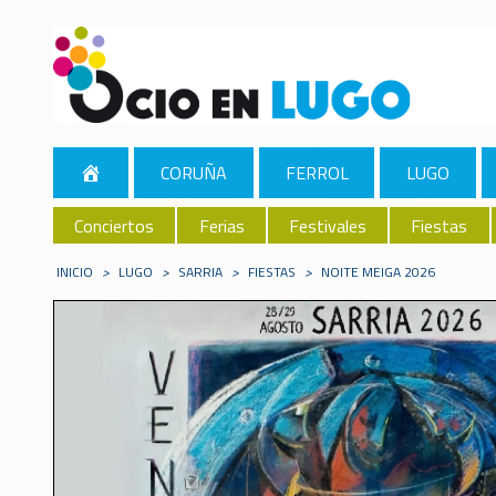
CORUÑA
FERROL
LUGO
Conciertos
Ferias
Festivales
Fiestas
INICIO
>
LUGO
>
SARRIA
>
FIESTAS
>
NOITE MEIGA 2026