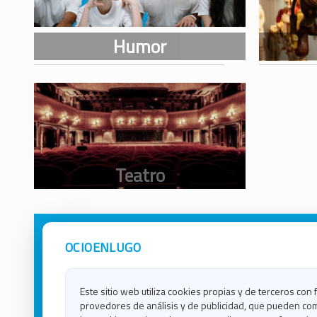
OCIOENLUGO
Avisos Legales
Ocio e
Política de Privacidad
Ocio e
Contacto
Ocio e
Este sitio web utiliza cookies propias y de terceros con 
Política de Cookies
Ocio e
provedores de análisis y de publicidad, que pueden com
Ocio 