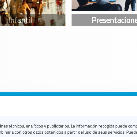
n Galicia
n Coruña
n Ferrol
fines técnicos, analíticos y publicitarios. La información recogida puede com
n Lugo
binarla con otros datos obtenidos a partir del uso de seus servicios. Pued
en Ourense