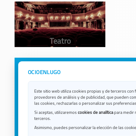
OCIOENLUGO
Avisos Legales
Ocio e
Política de Privacidad
Ocio e
Contacto
Ocio e
Este sitio web utiliza cookies propias y de terceros con 
Política de Cookies
Ocio e
provedores de análisis y de publicidad, que pueden com
Ocio 
las cookies, rechazarlas o personalizar sus preferencias
Ocio 
Si aceptas, utilizaremos
cookies de analítica
para medir 
Ocio e
terceros.
Ocio e
Asimismo, puedes personalizar la elección de las cooki
Blog