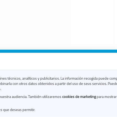
n Galicia
n Coruña
n Ferrol
fines técnicos, analíticos y publicitarios. La información recogida puede com
n Lugo
binarla con otros datos obtenidos a partir del uso de seus servicios. Pued
en Ourense
.
en Pontevedra
nuestra audiencia. También utilizaremos
cookies de marketing
para mostrar
n Santiago
n Vigo
es que deseas permitir.