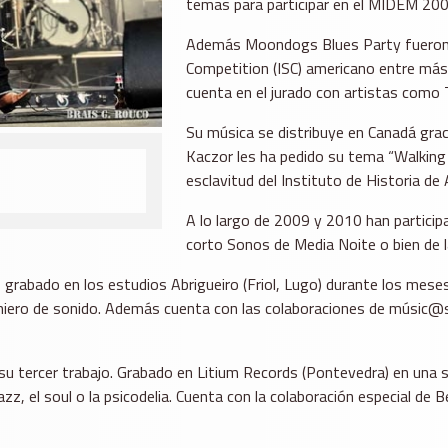
temas para participar en el MIDEM 200
Además Moondogs Blues Party fueron s
Competition (ISC) americano entre más 
cuenta en el jurado con artistas como
Su música se distribuye en Canadá grac
Kaczor les ha pedido su tema “Walking 
esclavitud del Instituto de Historia de
A lo largo de 2009 y 2010 han partici
corto Sonos de Media Noite o bien de l
 grabado en los estudios Abrigueiro (Friol, Lugo) durante los mese
iero de sonido. Además cuenta con las colaboraciones de músic@s 
u tercer trabajo. Grabado en Litium Records (Pontevedra) en una s
zz, el soul o la psicodelia. Cuenta con la colaboración especial de