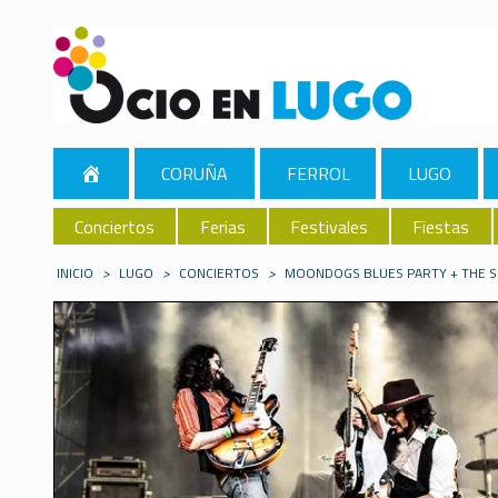
CORUÑA
FERROL
LUGO
Conciertos
Ferias
Festivales
Fiestas
INICIO
>
LUGO
>
CONCIERTOS
>
MOONDOGS BLUES PARTY + THE 