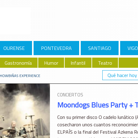
OURENSE
PONTEVEDRA
SANTIAGO
VIGO
Gastronomía
Humor
Infantil
Teatro
Qué hacer hoy
SHOWBIÑAS EXPERIENCE
CONCIERTOS
Moondogs Blues Party + 
Con su primer disco O cadelo lunático
cosecharon unos cuantos reconocimien
ELPAÍS o la final del Festival Azkena 