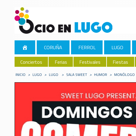
CORUÑA
FERROL
LUGO
Conciertos
Ferias
Festivales
Fiestas
INICIO
>
LUGO
>
LUGO
>
SALA SWEET
>
HUMOR
>
MONÓLOGO D