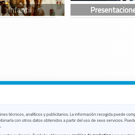
n Galicia
n Coruña
n Ferrol
fines técnicos, analíticos y publicitarios. La información recogida puede com
n Lugo
binarla con otros datos obtenidos a partir del uso de seus servicios. Pued
en Ourense
.
en Pontevedra