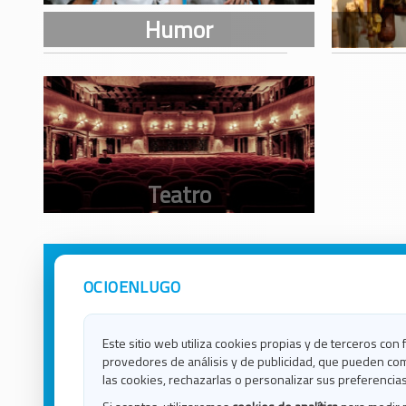
OCIOENLUGO
Avisos Legales
Ocio e
Política de Privacidad
Ocio e
Contacto
Ocio e
Este sitio web utiliza cookies propias y de terceros con 
Política de Cookies
Ocio e
provedores de análisis y de publicidad, que pueden com
Ocio 
las cookies, rechazarlas o personalizar sus preferencias
Ocio 