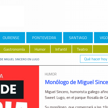
OURENSE
PONTEVEDRA
SANTIAGO
VIGO
Gastronomía
Humor
Infantil
Teatro
Qué hacer hoy
E MIGUEL SINCERO EN LUGO
HUMOR
Monólogo de Miguel Since
Miguel Sincero, humorista gallego afi
Sweet Lugo, en el parque Rosalía de Ca
Su monólogo, que comenzará a las 19:0