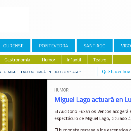
OURENSE
PONTEVEDRA
SANTIAGO
VIGO
Gastronomía
Humor
Infantil
Teatro
Qué hacer hoy
R
>
MIGUEL LAGO ACTUARÁ EN LUGO CON “LAGO”
HUMOR
Miguel Lago actuará en L
El
Auditorio Fuxan os Ventos
acogerá e
espectáculo de
Miguel Lago
, titulado
L
El humorista regresa a los escenario