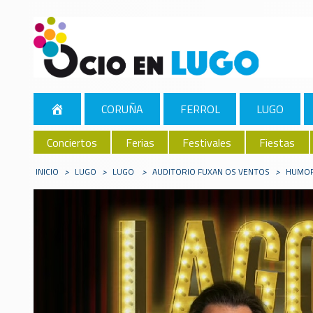
CORUÑA
FERROL
LUGO
Conciertos
Ferias
Festivales
Fiestas
INICIO
>
LUGO
>
LUGO
>
AUDITORIO FUXAN OS VENTOS
>
HUMO