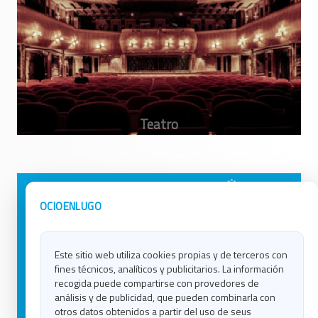
Avisos Legales
Ocio en Galicia
OCIOENLUGO
Política de Privacidad
Ocio en Coruña
Contacto
Ocio en Ferrol
Este sitio web utiliza cookies propias y de terceros con
Política de Cookies
Ocio en Lugo
fines técnicos, analíticos y publicitarios. La información
Ocio en Ourense
recogida puede compartirse con provedores de
Ocio en Pontevedra
análisis y de publicidad, que pueden combinarla con
Ocio en Santiago
otros datos obtenidos a partir del uso de seus