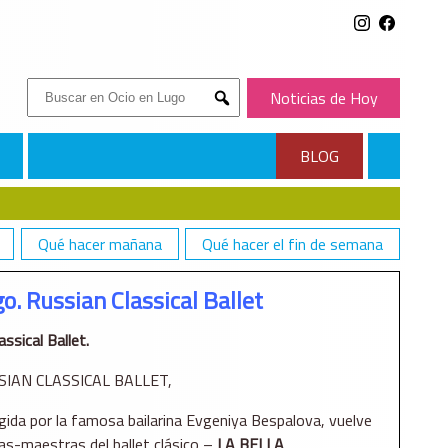
Buscar:
Noticias de Hoy
Submit
BLOG
Qué hacer mañana
Qué hacer el fin de semana
o. Russian Classical Ballet
ssical Ballet.
USSIAN CLASSICAL BALLET,
gida por la famosa bailarina Evgeniya Bespalova, vuelve
as-maestras del ballet clásico –
LA BELLA