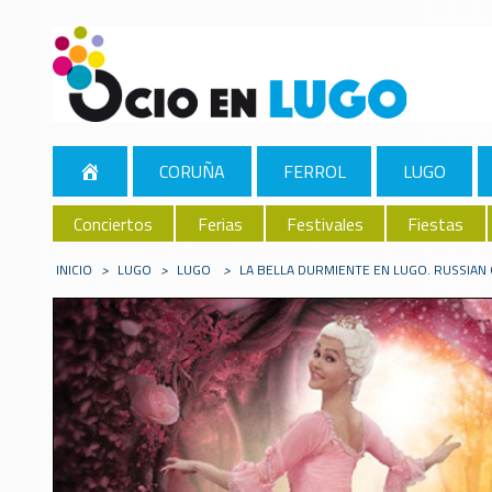
CORUÑA
FERROL
LUGO
Conciertos
Ferias
Festivales
Fiestas
INICIO
>
LUGO
>
LUGO
>
LA BELLA DURMIENTE EN LUGO. RUSSIAN 