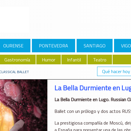
OURENSE
PONTEVEDRA
SANTIAGO
VIGO
Gastronomía
Humor
Infantil
Teatro
Qué hacer hoy
CLASSICAL BALLET
La Bella Durmiente en Lug
La Bella Durmiente en Lugo. Russian Cla
Ballet con un prólogo y dos actos R
La prestigiosa compañía de Moscú, diri
a España para presentar una de las obr