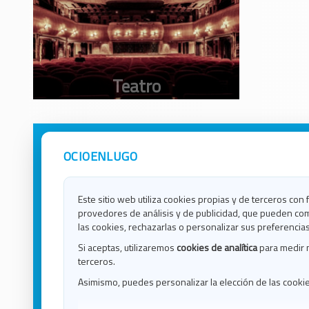
OCIOENLUGO
Avisos Legales
Ocio e
Política de Privacidad
Ocio e
Contacto
Ocio e
Este sitio web utiliza cookies propias y de terceros con 
Política de Cookies
Ocio e
provedores de análisis y de publicidad, que pueden com
Ocio 
las cookies, rechazarlas o personalizar sus preferencias
Ocio 
Si aceptas, utilizaremos
cookies de analítica
para medir 
Ocio e
terceros.
Ocio e
Asimismo, puedes personalizar la elección de las cooki
Blog