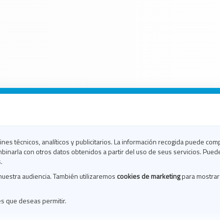
n Galicia
n Coruña
n Ferrol
fines técnicos, analíticos y publicitarios. La información recogida puede com
n Lugo
binarla con otros datos obtenidos a partir del uso de seus servicios. Pued
en Ourense
.
en Pontevedra
nuestra audiencia. También utilizaremos
cookies de marketing
para mostrar
n Santiago
n Vigo
es que deseas permitir.