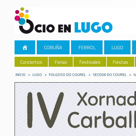
CORUÑA
FERROL
LUGO
Conciertos
Ferias
Festivales
Fiestas
INICIO
>
LUGO
>
FOLGOSO DO COUREL
>
SECEDA DO COUREL
>
I