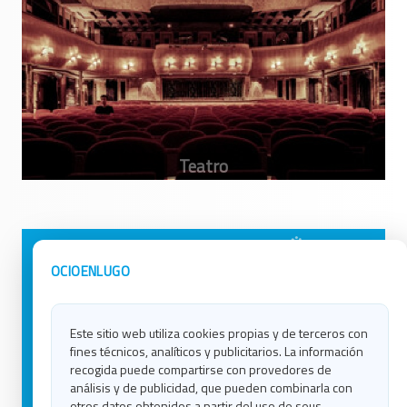
Avisos Legales
Ocio en Galicia
OCIOENLUGO
Política de Privacidad
Ocio en Coruña
Contacto
Ocio en Ferrol
Este sitio web utiliza cookies propias y de terceros con
Política de Cookies
Ocio en Lugo
fines técnicos, analíticos y publicitarios. La información
Ocio en Ourense
recogida puede compartirse con provedores de
Ocio en Pontevedra
análisis y de publicidad, que pueden combinarla con
Ocio en Santiago
otros datos obtenidos a partir del uso de seus