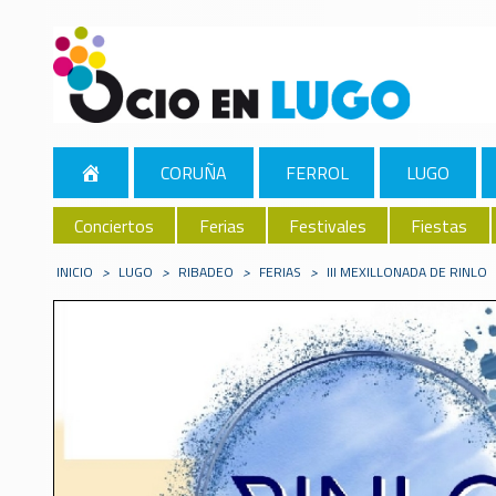
CORUÑA
FERROL
LUGO
Conciertos
Ferias
Festivales
Fiestas
INICIO
>
LUGO
>
RIBADEO
>
FERIAS
>
III MEXILLONADA DE RINLO