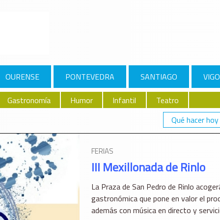
OURENSE
PONTEVEDRA
SANTIAGO
VIGO
Gastronomía
Humor
Infantil
Teatro
Qué hacer hoy
FERIAS
III Mexillonada de Rinlo
La Praza de San Pedro de Rinlo acogerá
gastronómica que pone en valor el prod
además con música en directo y servici