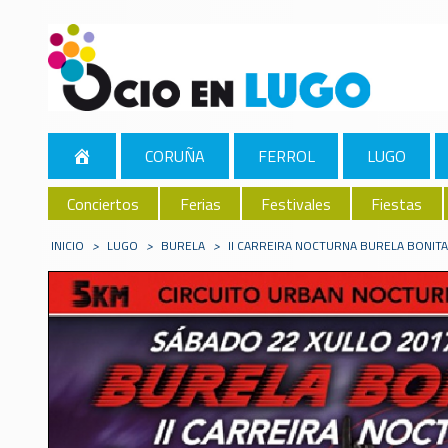
CORUÑA
FERROL
LUGO
Conciertos
Ferias
Festivales
Fiestas
INICIO
>
LUGO
>
BURELA
>
II CARREIRA NOCTURNA BURELA BONIT