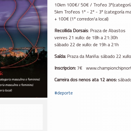
10km 100€/ 50€ / Trofeo 3º(categoría
5km Trofeos 1º - 2º - 3º (categoría ma
+ 100€ (1º corredor/a local)
Recollida Dorsais
: Praza de Abastos
venres 21 xullo: de 18h a 21:30h
sábado 22 de xullo: de 19h a 21h
Saída:
Praza da Mariña: sábado 22 xull
Inscripcion:
7€ www.championchipnor
Carreira dos nenos ata 12 anos:
sábado
deporte