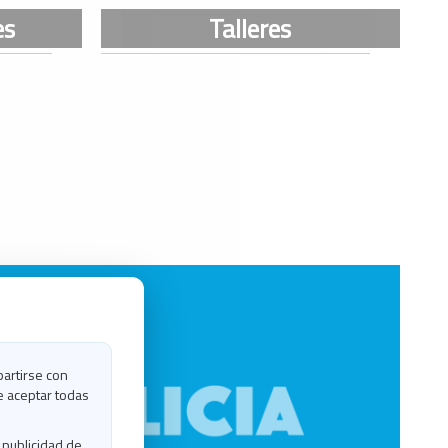
partirse con
e aceptar todas
 publicidad de