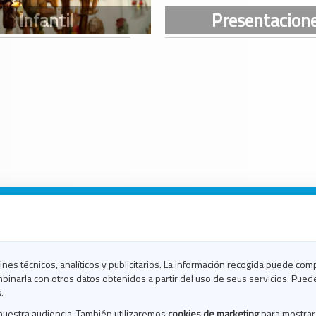
n Galicia
n Coruña
n Ferrol
fines técnicos, analíticos y publicitarios. La información recogida puede com
n Lugo
binarla con otros datos obtenidos a partir del uso de seus servicios. Pued
en Ourense
.
en Pontevedra
nuestra audiencia. También utilizaremos
cookies de marketing
para mostrar