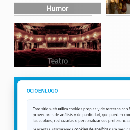
OCIOENLUGO
Avisos Legales
Ocio e
Política de Privacidad
Ocio e
Contacto
Ocio e
Este sitio web utiliza cookies propias y de terceros con 
Política de Cookies
Ocio e
provedores de análisis y de publicidad, que pueden com
Ocio 
las cookies, rechazarlas o personalizar sus preferencias
Ocio 
Si aceptas, utilizaremos
cookies de analítica
para medir 