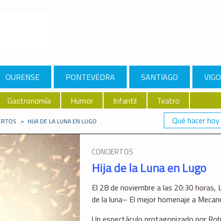
OURENSE
PONTEVEDRA
SANTIAGO
VIGO
Gastronomía
Humor
Infantil
Teatro
Qué hacer hoy
ERTOS
>
HIJA DE LA LUNA EN LUGO
CONCIERTOS
Hija de la Luna en Lugo
El 28 de noviembre a las 20:30 horas, L
de la luna– El mejor homenaje a Mecan
Un espectáculo protagonizado por Robi