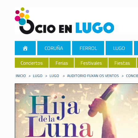
CORUÑA
FERROL
LUGO
Conciertos
Ferias
Festivales
Fiestas
INICIO
>
LUGO
>
LUGO
>
AUDITORIO FUXAN OS VENTOS
>
CONCI