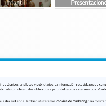
n Galicia
n Coruña
n Ferrol
fines técnicos, analíticos y publicitarios. La información recogida puede com
n Lugo
binarla con otros datos obtenidos a partir del uso de seus servicios. Pued
en Ourense
.
en Pontevedra
nuestra audiencia. También utilizaremos
cookies de marketing
para mostrar
n Santiago