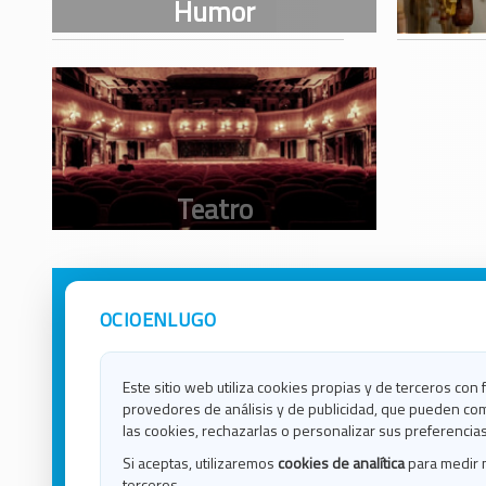
OCIOENLUGO
Avisos Legales
Ocio e
Política de Privacidad
Ocio e
Contacto
Ocio e
Este sitio web utiliza cookies propias y de terceros con 
Política de Cookies
Ocio e
provedores de análisis y de publicidad, que pueden com
Ocio 
las cookies, rechazarlas o personalizar sus preferencias
Ocio 
Si aceptas, utilizaremos
cookies de analítica
para medir 
Ocio e
terceros.