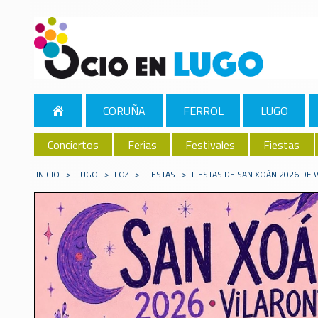
CORUÑA
FERROL
LUGO
Conciertos
Ferias
Festivales
Fiestas
INICIO
>
LUGO
>
FOZ
>
FIESTAS
>
FIESTAS DE SAN XOÁN 2026 DE 