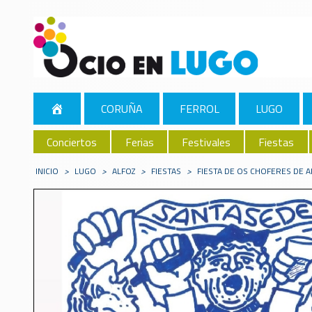
CORUÑA
FERROL
LUGO
Conciertos
Ferias
Festivales
Fiestas
INICIO
>
LUGO
>
ALFOZ
>
FIESTAS
>
FIESTA DE OS CHOFERES DE A