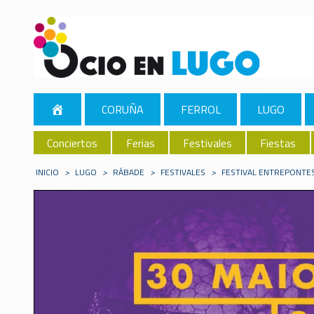
CORUÑA
FERROL
LUGO
Conciertos
Ferias
Festivales
Fiestas
INICIO
>
LUGO
>
RÁBADE
>
FESTIVALES
>
FESTIVAL ENTREPONTE