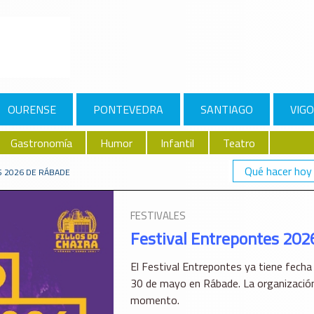
OURENSE
PONTEVEDRA
SANTIAGO
VIGO
Gastronomía
Humor
Infantil
Teatro
Qué hacer hoy
S 2026 DE RÁBADE
FESTIVALES
Festival Entrepontes 202
El Festival Entrepontes ya tiene fecha 
30 de mayo en Rábade. La organización
momento.