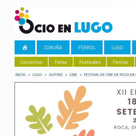
CORUÑA
FERROL
LUGO
Conciertos
Ferias
Festivales
Fiestas
INICIO
>
LUGO
>
GUITIRIZ
>
CINE
>
FESTIVAL DE CINE DE ROCA EN 