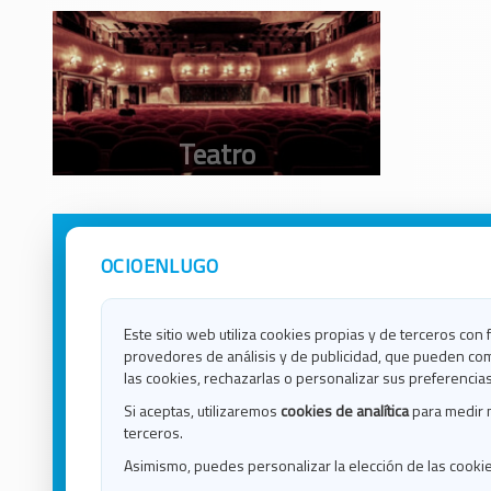
OCIOENLUGO
Avisos Legales
Ocio e
Política de Privacidad
Ocio e
Contacto
Ocio e
Este sitio web utiliza cookies propias y de terceros con 
Política de Cookies
Ocio e
provedores de análisis y de publicidad, que pueden com
Ocio 
las cookies, rechazarlas o personalizar sus preferencias
Ocio 
Si aceptas, utilizaremos
cookies de analítica
para medir 
Ocio e
terceros.
Ocio e
Asimismo, puedes personalizar la elección de las cooki
Blog