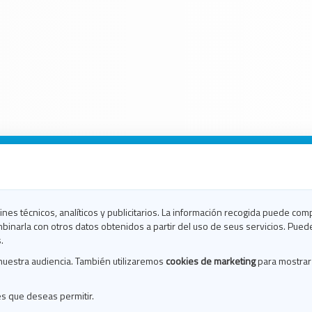
n Galicia
n Coruña
n Ferrol
fines técnicos, analíticos y publicitarios. La información recogida puede com
n Lugo
binarla con otros datos obtenidos a partir del uso de seus servicios. Pued
en Ourense
.
en Pontevedra
nuestra audiencia. También utilizaremos
cookies de marketing
para mostrar
n Santiago
n Vigo
es que deseas permitir.