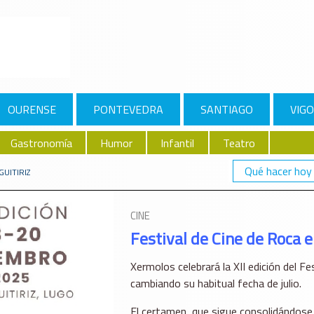
OURENSE
PONTEVEDRA
SANTIAGO
VIGO
Gastronomía
Humor
Infantil
Teatro
Qué hacer hoy
GUITIRIZ
CINE
Festival de Cine de Roca e
Xermolos celebrará la XII edición del F
cambiando su habitual fecha de julio.
El certamen, que sigue consolidándose 